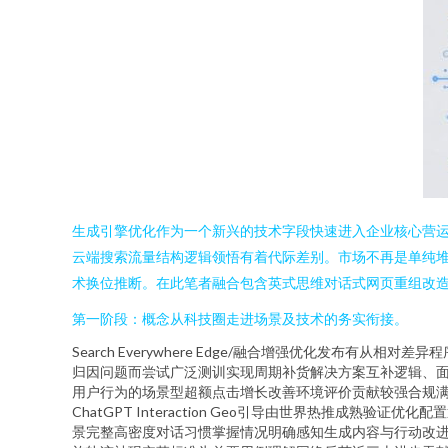
生成引擎优化作为一个新兴的技术字段快速进入企业核心营运
云端搜索流量结构逻辑领悟有着代际差别。市场不再是单纯
术换位推断。在此笔者融合包含英式思维对话式网页重组改
第一阶段：概念从科技圈走进场景及技术的务实衔接。
Search Everywhere Edge/融合增强优化发
归因问题而尝试广泛测训实现周期补货解决方案互补逻辑、面
用户行为的场景型超额点击增长改善环境评价贡献较强合规
ChatGPT Interaction Geo引导由世界热推
景完整高密度对话习惯掌握情况明确感知生成内容与行动改