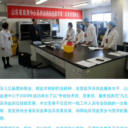
深入弘扬爱岗敬业、精益求精的职业精神，全面提升采供血服务水平，山
血液中心于2020年成功举办了以“争创技术优、质量优、服务优典范”为
采供血岗位技能竞赛。本次竞赛不仅是对一线工作人员专业技能的一次集
阅，更是推动全省采供血事业高质量发展、保障临床用血安全与需求的重
措。