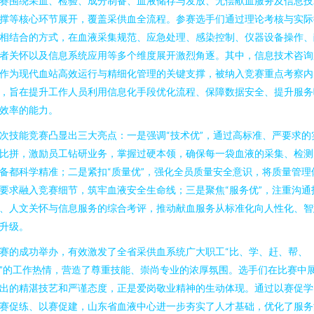
赛围绕采血、检验、成分制备、血液储存与发放、无偿献血服务及信息技
撑等核心环节展开，覆盖采供血全流程。参赛选手们通过理论考核与实际
相结合的方式，在血液采集规范、应急处理、感染控制、仪器设备操作、
者关怀以及信息系统应用等多个维度展开激烈角逐。其中，信息技术咨询
作为现代血站高效运行与精细化管理的关键支撑，被纳入竞赛重点考察内
，旨在提升工作人员利用信息化手段优化流程、保障数据安全、提升服务
效率的能力。
次技能竞赛凸显出三大亮点：一是强调“技术优”，通过高标准、严要求的
比拼，激励员工钻研业务，掌握过硬本领，确保每一袋血液的采集、检测
备都科学精准；二是紧扣“质量优”，强化全员质量安全意识，将质量管理
要求融入竞赛细节，筑牢血液安全生命线；三是聚焦“服务优”，注重沟通
、人文关怀与信息服务的综合考评，推动献血服务从标准化向人性化、智
升级。
赛的成功举办，有效激发了全省采供血系统广大职工“比、学、赶、帮、
”的工作热情，营造了尊重技能、崇尚专业的浓厚氛围。选手们在比赛中
出的精湛技艺和严谨态度，正是爱岗敬业精神的生动体现。通过以赛促学
赛促练、以赛促建，山东省血液中心进一步夯实了人才基础，优化了服务