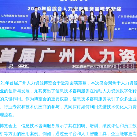
021年首届广州人力资源博览会于近期圆满落幕，本次盛会聚焦于人力资
业的创新与发展，尤其突出了信息技术咨询服务在推动人力资源数字化转
的关键作用。作为博览会的重要议题，信息技术咨询服务吸引了众多企业
、行业专家和技术供应商的参与，共同探讨如何利用先进技术优化人力资
理流程。
博览会上，信息技术咨询服务展示了其在招聘、培训、绩效评估和员工数
析等方面的应用案例。例如，通过云平台和人工智能工具，企业能够更高